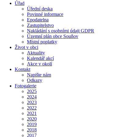
Úřad
Úřední deska
Povinné informace
Epodatelna
Zastupitelstvo
Nakládání s osobními údaji GDPR
Územní plán obce Souňov
Místní poplatky
Život v obci
Aktuality
Kalendář akcí
Akce v okolí
Kontakt
Napište nám
Odkazy
Fotogalerie
2025
2024
2023
2022
2021
2020
2019
2018
2017