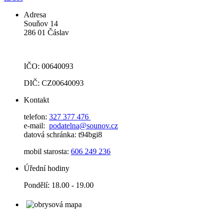
Adresa
Souňov 14
286 01 Čáslav
IČO: 00640093
DIČ: CZ00640093
Kontakt
telefon:
327 377 476
e-mail:
podatelna@sounov.cz
datová schránka: t94bgi8
mobil starosta:
606 249 236
Úřední hodiny
Pondělí: 18.00 - 19.00