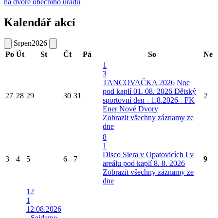
na dvoře obecního úřadu
Kalendář akcí
Srpen
2026
Po
Út
St
Čt
Pá
So
Ne
1
3
TANCOVAČKA 2026
Noc
pod kaplí 01. 08. 2026
Dětský
27
28
29
30
31
2
sportovní den - 1.8.2026 - FK
Ener Nové Dvory
Zobrazit všechny záznamy ze
dne
8
1
Disco Siera v Opatovicích I v
3
4
5
6
7
9
areálu pod kaplí 8. 8. 2026
Zobrazit všechny záznamy ze
dne
12
1
12.08.2026
- Sejdeme