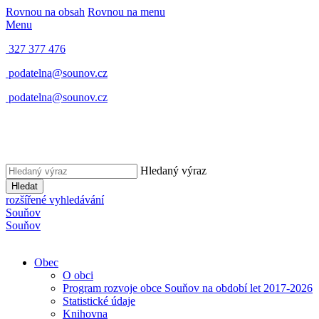
Rovnou na obsah
Rovnou na menu
Menu
327 377 476
podatelna@sounov.cz
podatelna@sounov.cz
Hledaný výraz
Hledat
rozšířené vyhledávání
S
ouňov
S
ouňov
Obec
O obci
Program rozvoje obce Souňov na období let 2017-2026
Statistické údaje
Knihovna