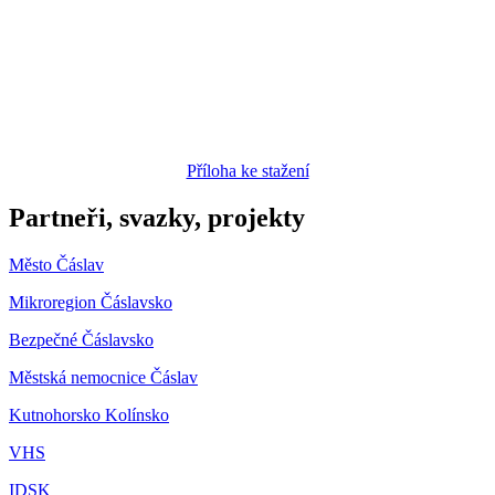
Příloha ke stažení
Partneři, svazky, projekty
Město Čáslav
Mikroregion Čáslavsko
Bezpečné Čáslavsko
Městská nemocnice Čáslav
Kutnohorsko Kolínsko
VHS
IDSK