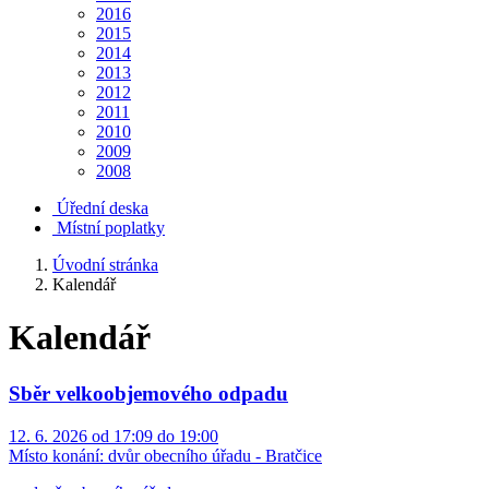
2016
2015
2014
2013
2012
2011
2010
2009
2008
Úřední deska
Místní poplatky
Úvodní stránka
Kalendář
Kalendář
Sběr velkoobjemového odpadu
12. 6. 2026 od 17:09 do 19:00
Místo konání:
dvůr obecního úřadu - Bratčice