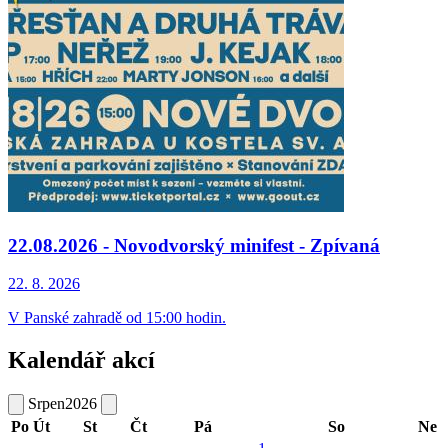
22.08.2026 - Novodvorský minifest - Zpívaná
22. 8.
2026
V Panské zahradě od 15:00 hodin.
Kalendář akcí
Srpen
2026
Po
Út
St
Čt
Pá
So
Ne