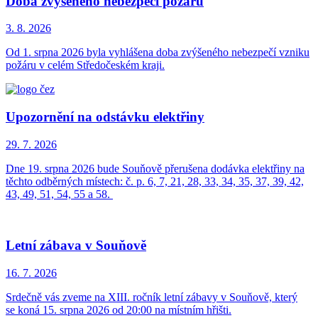
Doba zvýšeného nebezpečí požáru
3. 8.
2026
Od 1. srpna 2026 byla vyhlášena doba zvýšeného nebezpečí vzniku
požáru v celém Středočeském kraji.
Upozornění na odstávku elektřiny
29. 7.
2026
Dne 19. srpna 2026 bude Souňově přerušena dodávka elektřiny na
těchto odběrných místech: č. p. 6, 7, 21, 28, 33, 34, 35, 37, 39, 42,
43, 49, 51, 54, 55 a 58.
Letní zábava v Souňově
16. 7.
2026
Srdečně vás zveme na XIII. ročník letní zábavy v Souňově, který
se koná 15. srpna 2026 od 20:00 na místním hřišti.