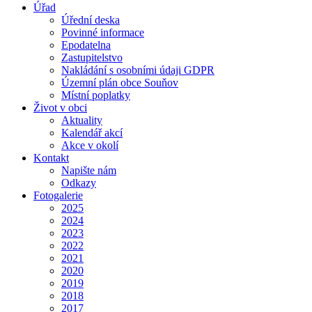
Úřad
Úřední deska
Povinné informace
Epodatelna
Zastupitelstvo
Nakládání s osobními údaji GDPR
Územní plán obce Souňov
Místní poplatky
Život v obci
Aktuality
Kalendář akcí
Akce v okolí
Kontakt
Napište nám
Odkazy
Fotogalerie
2025
2024
2023
2022
2021
2020
2019
2018
2017