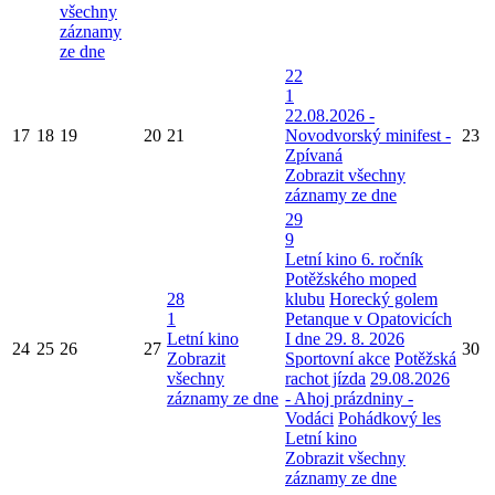
všechny
záznamy
ze dne
22
1
22.08.2026 -
17
18
19
20
21
Novodvorský minifest -
23
Zpívaná
Zobrazit všechny
záznamy ze dne
29
9
Letní kino
6. ročník
Potěžského moped
28
klubu
Horecký golem
1
Petanque v Opatovicích
Letní kino
I dne 29. 8. 2026
24
25
26
27
30
Zobrazit
Sportovní akce
Potěžská
všechny
rachot jízda
29.08.2026
záznamy ze dne
- Ahoj prázdniny -
Vodáci
Pohádkový les
Letní kino
Zobrazit všechny
záznamy ze dne