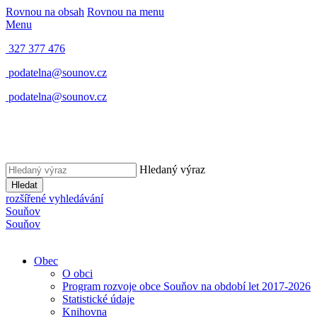
Rovnou na obsah
Rovnou na menu
Menu
327 377 476
podatelna@sounov.cz
podatelna@sounov.cz
Hledaný výraz
Hledat
rozšířené vyhledávání
S
ouňov
S
ouňov
Obec
O obci
Program rozvoje obce Souňov na období let 2017-2026
Statistické údaje
Knihovna