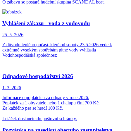
O zábavu se postará hudební skupina SCANDAL beat.
Vyhlášení zákazu - voda z vodovodu
25. 5.
2026
Z důvodu teplého počasí, které od soboty 23.5.2026 vede k
extrémně vysokým spotřebám pitné vody vyhlásila
Vodohospodářská společnost:
Odpadové hospodářství 2026
1. 3.
2026
Informace o poplatcích za odpady v roce 2026.
Poplatek za 1 obyvatele nebo 1 chalupu činí 700 Kč.
Za každého psa se hradí 100 Kč.
Letáček dostanete do poštovní schránky.
Pozvánka na zasedání obecního zastupitelstva