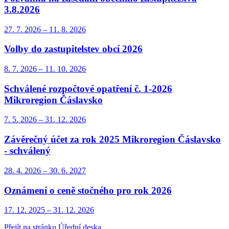
3.8.2026
27. 7.
2026
–
11. 8.
2026
Volby do zastupitelstev obcí 2026
8. 7.
2026
–
11. 10.
2026
Schválené rozpočtové opatření č. 1-2026
Mikroregion Čáslavsko
7. 5.
2026
–
31. 12.
2026
Závěrečný účet za rok 2025 Mikroregion Čáslavsko
- schválený
28. 4.
2026
–
30. 6.
2027
Oznámení o ceně stočného pro rok 2026
17. 12.
2025
–
31. 12.
2026
Přejít na stránku Úřední deska