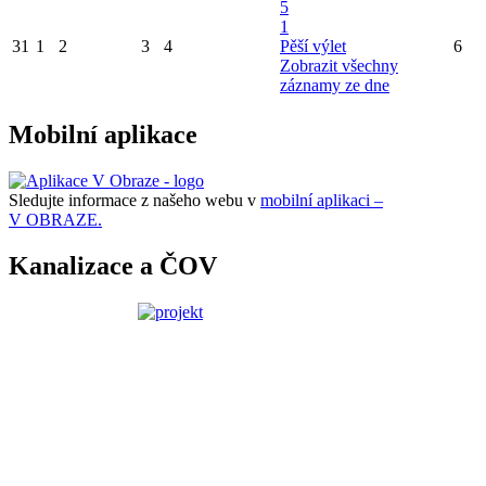
5
1
31
1
2
3
4
Pěší výlet
6
Zobrazit všechny
záznamy ze dne
Mobilní aplikace
Sledujte informace z našeho webu v
mobilní aplikaci –
V OBRAZE.
Kanalizace a ČOV