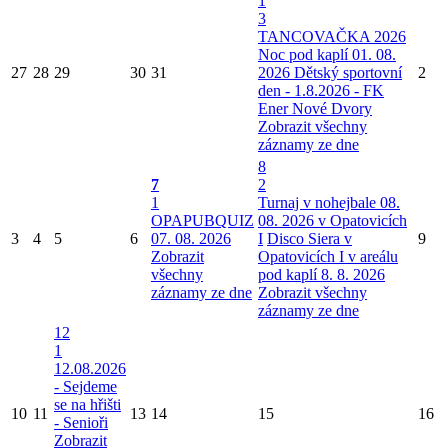
1
3
TANCOVAČKA 2026
Noc pod kaplí 01. 08.
27
28
29
30
31
2026
Dětský sportovní
2
den - 1.8.2026 - FK
Ener Nové Dvory
Zobrazit všechny
záznamy ze dne
8
7
2
1
Turnaj v nohejbale 08.
OPAPUBQUIZ
08. 2026 v Opatovicích
3
4
5
6
07. 08. 2026
I
Disco Siera v
9
Zobrazit
Opatovicích I v areálu
všechny
pod kaplí 8. 8. 2026
záznamy ze dne
Zobrazit všechny
záznamy ze dne
12
1
12.08.2026
- Sejdeme
se na hřišti
10
11
13
14
15
16
- Senioři
Zobrazit