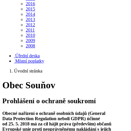
2016
2015
2014
2013
2012
2011
2010
2009
2008
Úřední deska
Místní poplatky
Úvodní stránka
Obec Souňov
Prohlášení o ochraně soukromí
Obecné nařízení o ochraně osobních údajů (General
Data Protection Regulation neboli GDPR) účinné
od 25. 5. 2018 má za cíl hájit práva (především) občanů
Evropské unie proti neoprávněnému nakládání s jejich