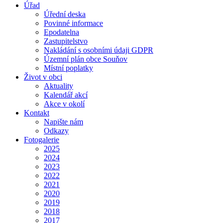
Úřad
Úřední deska
Povinné informace
Epodatelna
Zastupitelstvo
Nakládání s osobními údaji GDPR
Územní plán obce Souňov
Místní poplatky
Život v obci
Aktuality
Kalendář akcí
Akce v okolí
Kontakt
Napište nám
Odkazy
Fotogalerie
2025
2024
2023
2022
2021
2020
2019
2018
2017