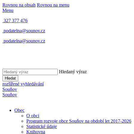
Rovnou na obsah
Rovnou na menu
Menu
327 377 476
podatelna@sounov.cz
podatelna@sounov.cz
Hledaný výraz
Hledat
rozšířené vyhledávání
S
ouňov
S
ouňov
Obec
O obci
Program rozvoje obce Souňov na období let 2017-2026
Statistické údaje
Knihovna