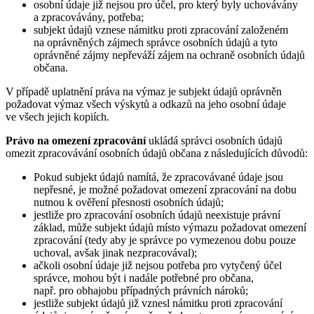
osobní údaje již nejsou pro účel, pro který byly uchovávány
a zpracovávány, potřeba;
subjekt údajů vznese námitku proti zpracování založeném
na oprávněných zájmech správce osobních údajů a tyto
oprávněné zájmy nepřeváží zájem na ochraně osobních údajů
občana.
V případě uplatnění práva na výmaz je subjekt údajů oprávněn
požadovat výmaz všech výskytů a odkazů na jeho osobní údaje
ve všech jejich kopiích.
Právo na omezení zpracování
ukládá správci osobních údajů
omezit zpracovávání osobních údajů občana z následujících důvodů:
Pokud subjekt údajů namítá, že zpracovávané údaje jsou
nepřesné, je možné požadovat omezení zpracování na dobu
nutnou k ověření přesnosti osobních údajů;
jestliže pro zpracování osobních údajů neexistuje právní
základ, může subjekt údajů místo výmazu požadovat omezení
zpracování (tedy aby je správce po vymezenou dobu pouze
uchoval, avšak jinak nezpracovával);
ačkoli osobní údaje již nejsou potřeba pro vytyčený účel
správce, mohou být i nadále potřebné pro občana,
např. pro obhajobu případných právních nároků;
jestliže subjekt údajů již vznesl námitku proti zpracování