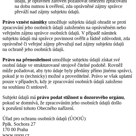
údajů, je oprávněn zároveň požadovat omezení zpracování
na dobu nutnou k ověření, zda oprávněné zájmy správce
převáží nad zájmy subjektu údajů.
Právo vznést námitky
umožňuje subjektu údajů ohradit se proti
zpracování jeho osobních údajů založeném na oprávněném nebo
veřejném zájmu správce osobních údajů. V případě námitek
subjektu údajů má správce povinnost ověřit a řádně zdůvodnit, zda
oprávněné či veřejné zájmy převažují nad zájmy subjektu údajů
na ochraně jeho osobních údajů.
Právo na přenositelnost
umožňuje subjektu údajů získat své
osobní údaje ve strukturované strojově čitelné podobě. Rovněž
může požadovat, aby tyto údaje byly předány přímo jinému správci,
pokud je to (technicky) možné a proveditelné. Právo se však uplatní
pouze v případech, kdy je zpracování osobních údajů založeno
na souhlasu či smlouvě.
Subjekt údajů má
právo podat stížnost u dozorového orgánu
,
pokud se domnívá, že zpracováním jeho osobních údajů došlo
k porušení tohoto Obecného nařízení.
Úřad pro ochranu osobních údajů (ÚOOÚ)
Pplk. Sochora 27
170 00 Praha
www.uoou.cz