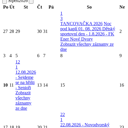
Srpen
2026
Po
Út
St
Čt
Pá
So
Ne
1
3
TANCOVAČKA 2026
Noc
pod kaplí 01. 08. 2026
Dětský
27
28
29
30
31
2
sportovní den - 1.8.2026 - FK
Ener Nové Dvory
Zobrazit všechny záznamy ze
dne
3
4
5
6
7
8
9
12
1
12.08.2026
- Sejdeme
se na hřišti
10
11
13
14
15
16
- Senioři
Zobrazit
všechny
záznamy
ze dne
22
1
22.08.2026 - Novodvorský
17
18
19
20
21
23