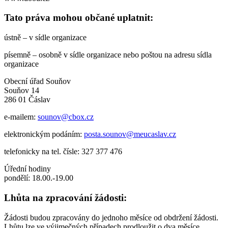
Tato práva mohou občané uplatnit:
ústně – v sídle organizace
písemně – osobně v sídle organizace nebo poštou na adresu sídla
organizace
Obecní úřad Souňov
Souňov 14
286 01 Čáslav
e-mailem:
sounov@cbox.cz
elektronickým podáním:
posta.sounov@meucaslav.cz
telefonicky na tel. čísle: 327 377 476
Úřední hodiny
pondělí: 18.00.-19.00
Lhůta na zpracování žádosti:
Žádosti budou zpracovány do jednoho měsíce od obdržení žádosti.
Lhůtu lze ve výjimečných případech prodloužit o dva měsíce,