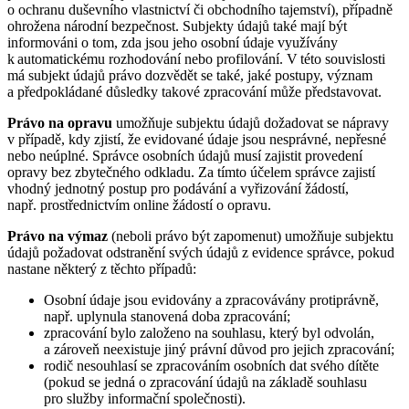
o ochranu duševního vlastnictví či obchodního tajemství), případně
ohrožena národní bezpečnost. Subjekty údajů také mají být
informováni o tom, zda jsou jeho osobní údaje využívány
k automatickému rozhodování nebo profilování. V této souvislosti
má subjekt údajů právo dozvědět se také, jaké postupy, význam
a předpokládané důsledky takové zpracování může představovat.
Právo na opravu
umožňuje subjektu údajů dožadovat se nápravy
v případě, kdy zjistí, že evidované údaje jsou nesprávné, nepřesné
nebo neúplné. Správce osobních údajů musí zajistit provedení
opravy bez zbytečného odkladu. Za tímto účelem správce zajistí
vhodný jednotný postup pro podávání a vyřizování žádostí,
např. prostřednictvím online žádostí o opravu.
Právo na výmaz
(neboli právo být zapomenut) umožňuje subjektu
údajů požadovat odstranění svých údajů z evidence správce, pokud
nastane některý z těchto případů:
Osobní údaje jsou evidovány a zpracovávány protiprávně,
např. uplynula stanovená doba zpracování;
zpracování bylo založeno na souhlasu, který byl odvolán,
a zároveň neexistuje jiný právní důvod pro jejich zpracování;
rodič nesouhlasí se zpracováním osobních dat svého dítěte
(pokud se jedná o zpracování údajů na základě souhlasu
pro služby informační společnosti).