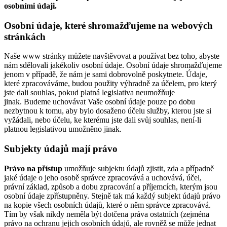
osobními údaji.
Osobní údaje, které shromažďujeme na webových
stránkách
Naše www stránky můžete navštěvovat a používat bez toho, abyste
nám sdělovali jakékoliv osobní údaje. Osobní údaje shromažďujeme
jenom v případě, že nám je sami dobrovolně poskytnete. Údaje,
které zpracováváme, budou použity výhradně za účelem, pro který
jste dali souhlas, pokud platná legislativa neumožňuje
jinak. Budeme uchovávat Vaše osobní údaje pouze po dobu
nezbytnou k tomu, aby bylo dosaženo účelu služby, kterou jste si
vyžádali, nebo účelu, ke kterému jste dali svůj souhlas, není-li
platnou legislativou umožněno jinak.
Subjekty údajů mají právo
Právo na přístup
umožňuje subjektu údajů zjistit, zda a případně
jaké údaje o jeho osobě správce zpracovává a uchovává, účel,
právní základ, způsob a dobu zpracování a příjemcích, kterým jsou
osobní údaje zpřístupněny. Stejně tak má každý subjekt údajů právo
na kopie všech osobních údajů, které o něm správce zpracovává.
Tím by však nikdy neměla být dotčena práva ostatních (zejména
právo na ochranu jejich osobních údajů, ale rovněž se může jednat