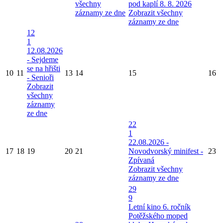
všechny
pod kaplí 8. 8. 2026
záznamy ze dne
Zobrazit všechny
záznamy ze dne
12
1
12.08.2026
- Sejdeme
se na hřišti
10
11
13
14
15
16
- Senioři
Zobrazit
všechny
záznamy
ze dne
22
1
22.08.2026 -
17
18
19
20
21
Novodvorský minifest -
23
Zpívaná
Zobrazit všechny
záznamy ze dne
29
9
Letní kino
6. ročník
Potěžského moped