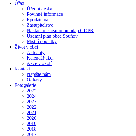
Úřad
Úřední deska
Povinné informace
Epodatelna
Zastupitelstvo
Nakládání s osobními údaji GDPR
Územní plán obce Souňov
Místní poplatky
Život v obci
Aktuality
Kalendář akcí
Akce v okolí
Kontakt
Napište nám
Odkazy
Fotogalerie
2025
2024
2023
2022
2021
2020
2019
2018
2017