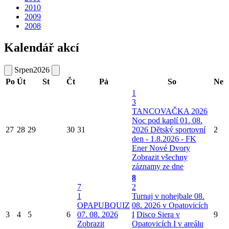
2010
2009
2008
Kalendář akcí
Srpen
2026
Po
Út
St
Čt
Pá
So
Ne
1
3
TANCOVAČKA 2026
Noc pod kaplí 01. 08.
27
28
29
30
31
2026
Dětský sportovní
2
den - 1.8.2026 - FK
Ener Nové Dvory
Zobrazit všechny
záznamy ze dne
8
7
2
1
Turnaj v nohejbale 08.
OPAPUBQUIZ
08. 2026 v Opatovicích
3
4
5
6
07. 08. 2026
I
Disco Siera v
9
Zobrazit
Opatovicích I v areálu