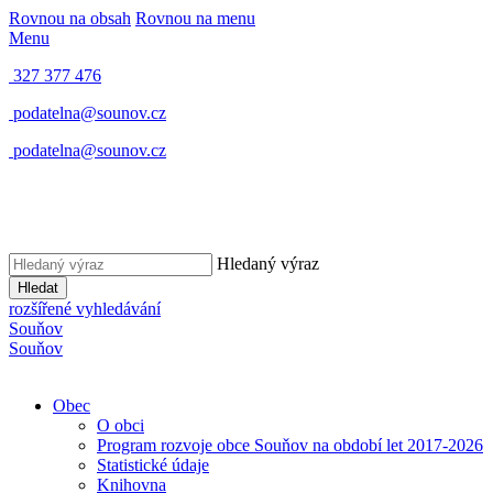
Rovnou na obsah
Rovnou na menu
Menu
327 377 476
podatelna@sounov.cz
podatelna@sounov.cz
Hledaný výraz
Hledat
rozšířené vyhledávání
S
ouňov
S
ouňov
Obec
O obci
Program rozvoje obce Souňov na období let 2017-2026
Statistické údaje
Knihovna