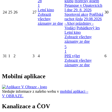
28
klubu
Horecký golem
1
Petanque v Opatovicích
Letní kino
I dne 29. 8. 2026
24
25
26
27
30
Zobrazit
Sportovní akce
Potěžská
všechny
rachot jízda
29.08.2026
záznamy ze dne
- Ahoj prázdniny -
Vodáci
Pohádkový les
Letní kino
Zobrazit všechny
záznamy ze dne
5
1
31
1
2
3
4
Pěší výlet
6
Zobrazit všechny
záznamy ze dne
Mobilní aplikace
Sledujte informace z našeho webu v
mobilní aplikaci –
V OBRAZE.
Kanalizace a ČOV