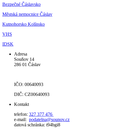
Bezpečné Čáslavsko
Městská nemocnice Čáslav
Kutnohorsko Kolínsko
VHS
IDSK
Adresa
Souňov 14
286 01 Čáslav
IČO: 00640093
DIČ: CZ00640093
Kontakt
telefon:
327 377 476
e-mail:
podatelna@sounov.cz
datová schránka: t94bgi8