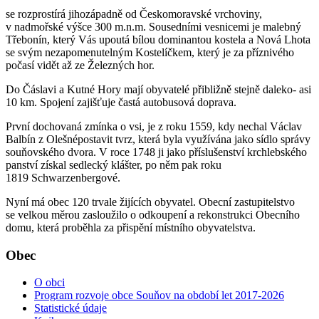
se rozprostírá jihozápadně od Českomoravské vrchoviny,
v nadmořské výšce 300 m.n.m. Sousedními vesnicemi je malebný
Třebonín, který Vás upoutá bílou dominantou kostela a Nová Lhota
se svým nezapomenutelným Kostelíčkem, který je za příznivého
počasí vidět až ze Železných hor.
Do Čáslavi a Kutné Hory mají obyvatelé přibližně stejně daleko- asi
10 km. Spojení zajišťuje častá autobusová doprava.
První dochovaná zmínka o vsi, je z roku 1559, kdy nechal Václav
Balbín z Olešnépostavit tvrz, která byla využívána jako sídlo správy
souňovského dvora. V roce 1748 ji jako příslušenství krchlebského
panství získal sedlecký klášter, po něm pak roku
1819 Schwarzenbergové.
Nyní má obec 120 trvale žijících obyvatel. Obecní zastupitelstvo
se velkou měrou zasloužilo o odkoupení a rekonstrukci Obecního
domu, která proběhla za přispění místního obyvatelstva.
Obec
O obci
Program rozvoje obce Souňov na období let 2017-2026
Statistické údaje