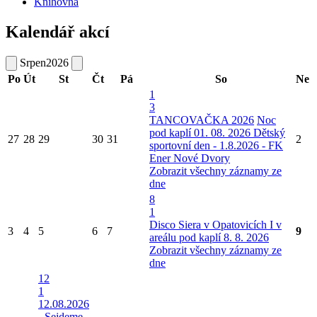
Knihovna
Kalendář akcí
Srpen
2026
Po
Út
St
Čt
Pá
So
Ne
1
3
TANCOVAČKA 2026
Noc
pod kaplí 01. 08. 2026
Dětský
27
28
29
30
31
2
sportovní den - 1.8.2026 - FK
Ener Nové Dvory
Zobrazit všechny záznamy ze
dne
8
1
Disco Siera v Opatovicích I v
3
4
5
6
7
9
areálu pod kaplí 8. 8. 2026
Zobrazit všechny záznamy ze
dne
12
1
12.08.2026
- Sejdeme