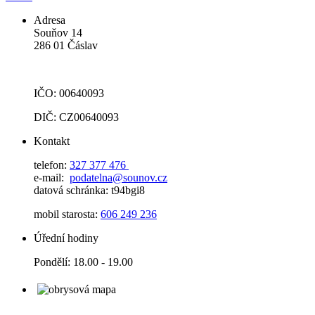
Adresa
Souňov 14
286 01 Čáslav
IČO: 00640093
DIČ: CZ00640093
Kontakt
telefon:
327 377 476
e-mail:
podatelna@sounov.cz
datová schránka: t94bgi8
mobil starosta:
606 249 236
Úřední hodiny
Pondělí: 18.00 - 19.00