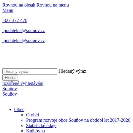
Rovnou na obsah
Rovnou na menu
Menu
327 377 476
podatelna@sounov.cz
podatelna@sounov.cz
Hledaný výraz
Hledat
rozšířené vyhledávání
S
ouňov
S
ouňov
Obec
O obci
Program rozvoje obce Souňov na období let 2017-2026
Statistické údaje
Knihovna