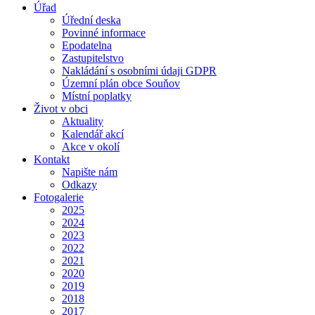
Úřad
Úřední deska
Povinné informace
Epodatelna
Zastupitelstvo
Nakládání s osobními údaji GDPR
Územní plán obce Souňov
Místní poplatky
Život v obci
Aktuality
Kalendář akcí
Akce v okolí
Kontakt
Napište nám
Odkazy
Fotogalerie
2025
2024
2023
2022
2021
2020
2019
2018
2017