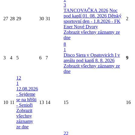
3
TANCOVAČKA 2026
Noc
pod kaplí 01. 08. 2026
Dětský
27
28
29
30
31
2
sportovní den - 1.8.2026 - FK
Ener Nové Dvory
Zobrazit všechny záznamy ze
dne
8
1
Disco Siera v Opatovicích I v
3
4
5
6
7
9
areálu pod kaplí 8. 8. 2026
Zobrazit všechny záznamy ze
dne
12
1
12.08.2026
- Sejdeme
se na hřišti
10
11
13
14
15
16
- Senioři
Zobrazit
všechny
záznamy
ze dne
22