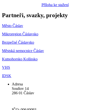
Příloha ke stažení
Partneři, svazky, projekty
Město Čáslav
Mikroregion Čáslavsko
Bezpečné Čáslavsko
Městská nemocnice Čáslav
Kutnohorsko Kolínsko
VHS
IDSK
Adresa
Souňov 14
286 01 Čáslav
IČO: 00640093