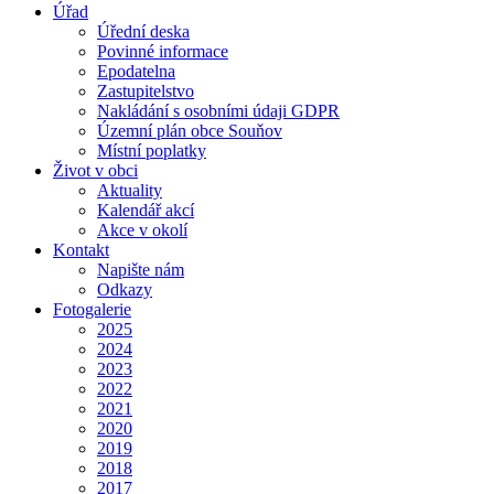
Úřad
Úřední deska
Povinné informace
Epodatelna
Zastupitelstvo
Nakládání s osobními údaji GDPR
Územní plán obce Souňov
Místní poplatky
Život v obci
Aktuality
Kalendář akcí
Akce v okolí
Kontakt
Napište nám
Odkazy
Fotogalerie
2025
2024
2023
2022
2021
2020
2019
2018
2017