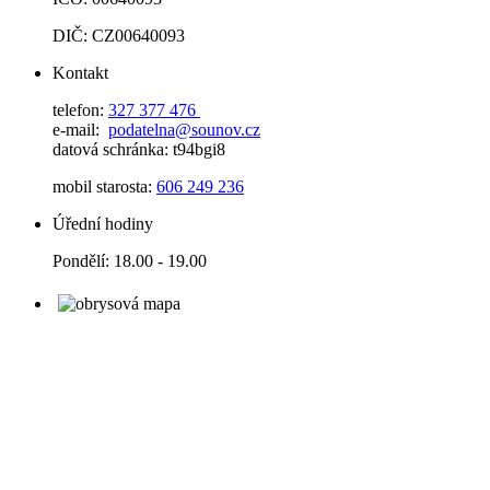
DIČ: CZ00640093
Kontakt
telefon:
327 377 476
e-mail:
podatelna@sounov.cz
datová schránka: t94bgi8
mobil starosta:
606 249 236
Úřední hodiny
Pondělí: 18.00 - 19.00