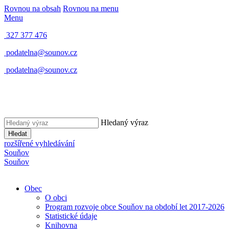
Rovnou na obsah
Rovnou na menu
Menu
327 377 476
podatelna@sounov.cz
podatelna@sounov.cz
Hledaný výraz
Hledat
rozšířené vyhledávání
S
ouňov
S
ouňov
Obec
O obci
Program rozvoje obce Souňov na období let 2017-2026
Statistické údaje
Knihovna